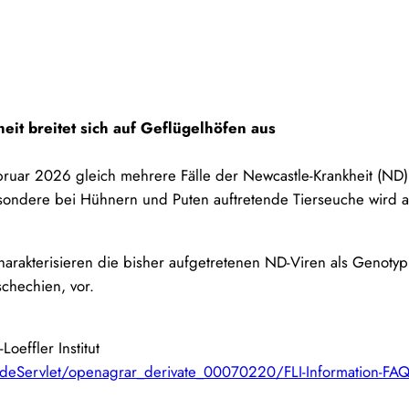
eit breitet sich auf Geflügelhöfen aus
uar 2026 gleich mehrere Fälle der Newcastle-Krankheit (ND) 
esondere bei Hühnern und Puten auftretende Tierseuche wird 
arakterisieren die bisher aufgetretenen ND-Viren als Genotyp
schechien, vor.
oeffler Institut
deServlet/openagrar_derivate_00070220/FLI-Information-FAQ