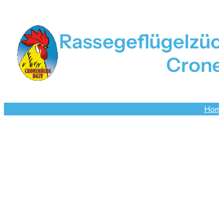
Zum
Inhalt
springen
Rassegeflügelzü
Crone
Ho