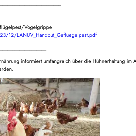
_________________________
eflügelpest/Vogelgrippe
2023/12/LANUV_Handout_Gefluegelpest.pdf
___________________
d Ernährung informiert umfangreich über die Hühnerhaltung im
erden.