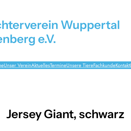
chterverein Wuppertal
nberg e.V.
me
Unser Verein
Aktuelles
Termine
Unsere Tiere
Fachkunde
Kontakt
Jersey Giant, schwarz