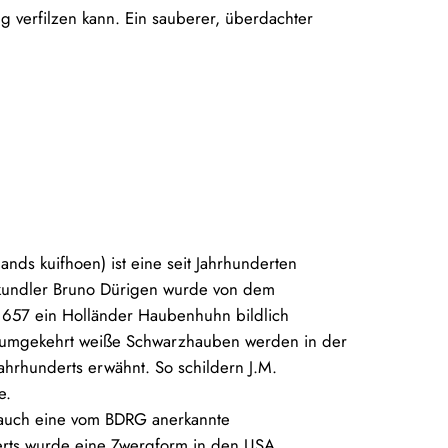
 verfilzen kann. Ein sauberer, überdachter
ds kuifhoen) ist eine seit Jahrhunderten
kundler Bruno Dürigen wurde von dem
 1657 ein Holländer Haubenhuhn bildlich
 umgekehrt weiße Schwarzhauben werden in der
ahrhunderts erwähnt. So schildern J.M.
se.
 auch eine vom BDRG anerkannte
erts wurde eine Zwergform in den USA