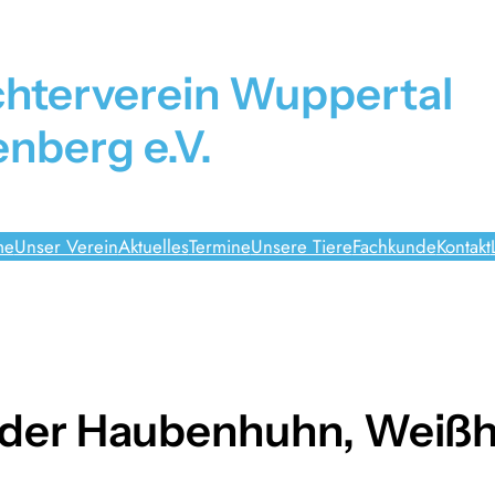
chterverein Wuppertal
nberg e.V.
me
Unser Verein
Aktuelles
Termine
Unsere Tiere
Fachkunde
Kontakt
der Haubenhuhn, Weiß