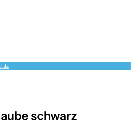
Links
haube schwarz