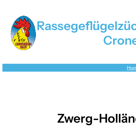
Zum
Inhalt
springen
Rassegeflügelzü
Crone
Ho
Zwerg-Hollän