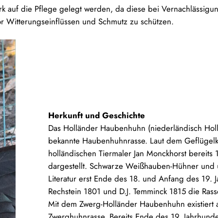
 auf die Pflege gelegt werden, da diese bei Vernachlässigung
or Witterungseinflüssen und Schmutz zu schützen.
Herkunft und Geschichte
Das Holländer Haubenhuhn (niederländisch Hollan
bekannte Haubenhuhnrasse. Laut dem Geflügel
holländischen Tiermaler Jan Monckhorst bereits
dargestellt. Schwarze Weißhauben-Hühner und
Literatur erst Ende des 18. und Anfang des 19. J
Rechstein 1801 und D.J. Temminck 1815 die Ras
Mit dem Zwerg-Holländer Haubenhuhn existiert
Zwerghuhnrasse. Bereits Ende des 19. Jahrhund